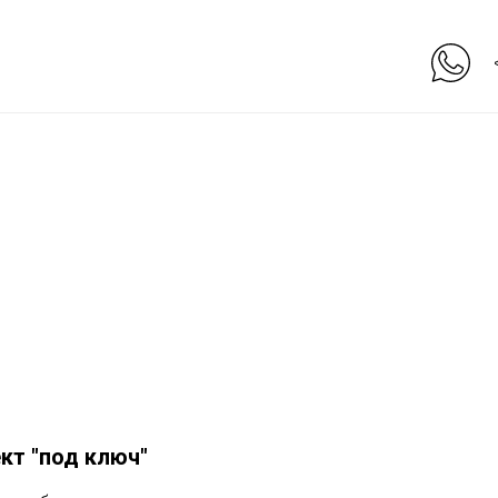
< Вернуться на главную
ШИ ПРЕИМУЩЕС
кт "под ключ"