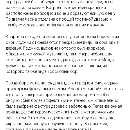
перед кухней был объединен с гостевым санузлом, здесь
разместился хамам. Встроенные системы хранения
расположены во входной зоне и образуют единую стену.
Приватная зона отделена от общей гостиной дверью и
тамбуром, здесь располагаются спальни и ванная.
Квартира находится по соседству с сосновым бором, и из
окон лоджий открываются прекрасные виды на сосновые
деревья. Лоджию, выход на которую был из эркера,
объединили с кухней и утеплили, там теперь небольшая
компьютерная зона и место для отдыха и чтения. Между
двумя спальнями располагается ванная с окном, из
которого также виден сосновый бор.
При выборе материалов для отделки предпочтение отдано
природным фактурам и цветам. В зоне гостиной часть стены
и откосы эркера оформлены массивом ореха. Чтобы
рисунок был более эффектным и интересным, специально
была выбрана фактура дерева с заболонью. Телевизионная
зона выделена керамической плиткой с металлическим
эффектом. Эта стена, отделяющая гостиную от санузла,
скрывает массивную несущую колонну. В прихожей,
гостиной, в хамаме и лоджии использована