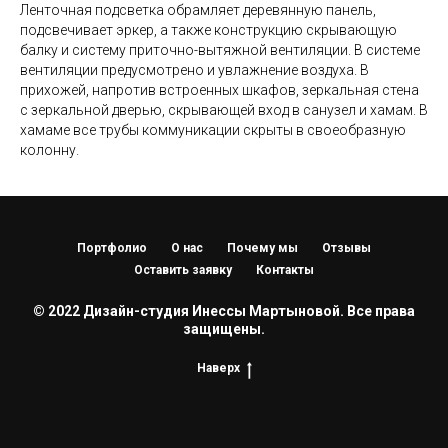
Ленточная подсветка обрамляет деревянную панель,
подсвечивает эркер, а также конструкцию скрывающую
балку и систему приточно-вытяжной вентиляции. В системе
вентиляции предусмотрено и увлажнение воздуха. В
прихожей, напротив встроенных шкафов, зеркальная стена
с зеркальной дверью, скрывающей вход в санузел и хамам. В
хамаме все трубы коммуникации скрыты в своеобразную
колонну.
Портфолио
О нас
Почему мы
Отзывы
Оставить заявку
Контакты
© 2022 Дизайн-студия Инессы Мартыновой. Все права
защищены.
Наверх