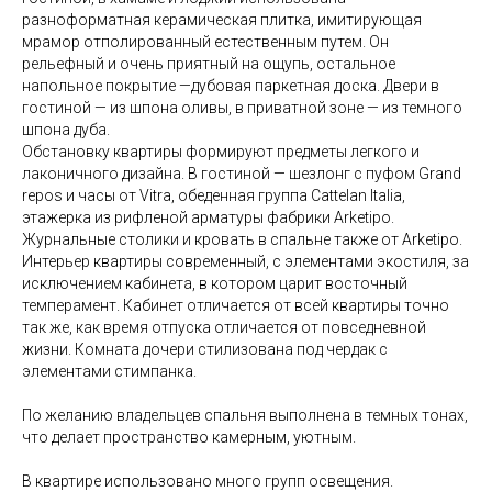
разноформатная керамическая плитка, имитирующая
мрамор отполированный естественным путем. Он
рельефный и очень приятный на ощупь, остальное
напольное покрытие —дубовая паркетная доска. Двери в
гостиной — из шпона оливы, в приватной зоне — из темного
шпона дуба.
Обстановку квартиры формируют предметы легкого и
лаконичного дизайна. В гостиной — шезлонг с пуфом Grand
repos и часы от Vitra, обеденная группа Cattelan Italia,
этажерка из рифленой арматуры фабрики Аrketipo.
Журнальные столики и кровать в спальне также от Аrketipo.
Интерьер квартиры современный, с элементами экостиля, за
исключением кабинета, в котором царит восточный
темперамент. Кабинет отличается от всей квартиры точно
так же, как время отпуска отличается от повседневной
жизни. Комната дочери стилизована под чердак с
элементами стимпанка.
По желанию владельцев спальня выполнена в темных тонах,
что делает пространство камерным, уютным.
В квартире использовано много групп освещения.